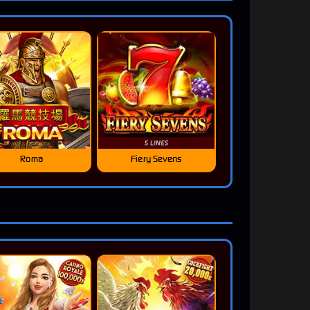
Roma
Fiery Sevens