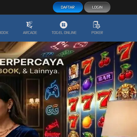
DAFTAR
LOGIN
BOOK
ARCADE
TOGEL ONLINE
POKER