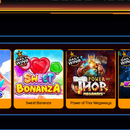
s
Sweet Bonanza
Power of Thor Megaways