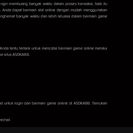
 ingin membuang banyak waktu dalam proses transaksi, baik itu
ia. Anda dapat bermain slot online dengan mudah menggunakan
menghemat banyak waktu dan lebih leluasa dalam bermain game
 Anda tentu tertarik untuk mencoba bermain game online melalui
ama situs ASOKA88.
rod untuk login dan bermain game online di ASOKA88. Temukan
vechat.