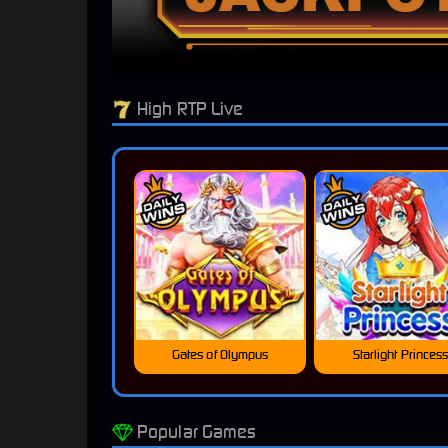
High RTP Live
Gates of Olympus
Starlight Princes
Popular Games