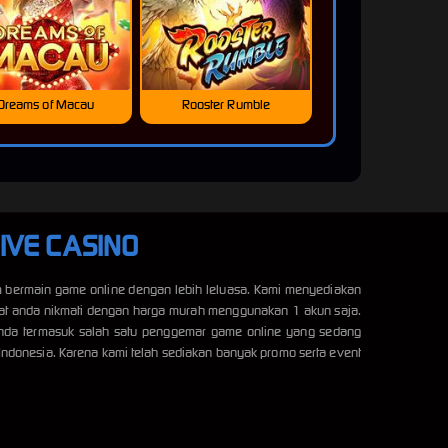
Dreams of Macau
Rooster Rumble
IVE CASINO
 bermain game online dengan lebih leluasa. Kami menyediakan
dapat anda nikmati dengan harga murah menggunakan 1 akun saja.
 anda termasuk salah satu penggemar game online yang sedang
Indonesia. Karena kami telah sediakan banyak promo serta event