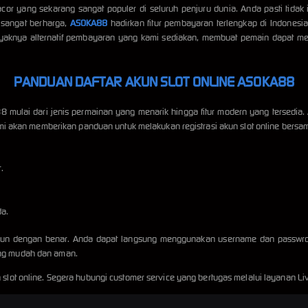
or yang sekarang sangat populer di seluruh penjuru dunia. Anda pasti tidak
 sangat berharga,
ASOKA88
hadirkan fitur pembayaran terlengkap di Indones
 Banyaknya alternatif pembayaran yang kami sediakan, membuat pemain dapat 
PANDUAN DAFTAR AKUN SLOT ONLINE ASOKA88
 mulai dari jenis permainan yang menarik hingga fitur modern yang tersedia.
 kami akan memberikan panduan untuk melakukan registrasi akun slot online bers
.
da.
asi akun dengan benar. Anda dapat langsung menggunakan username dan passw
ang mudah dan aman.
slot online. Segera hubungi customer service yang bertugas melalui layanan Li