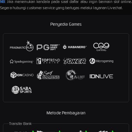
NB:
Jika menemukan kendala pada saat daftar atau ingin bermain slot online.
Segera hubungi customer service yang bertugas melalui layanan Livechat.
Penyedia Games
Metode Pembayaran
Transfer Bank