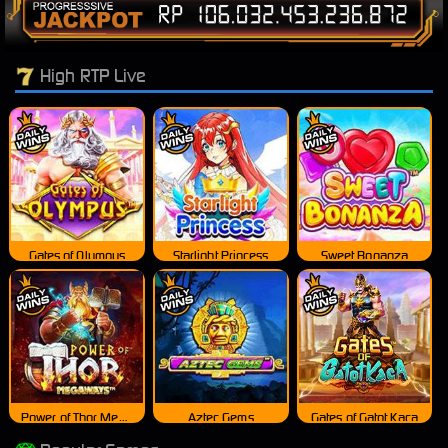
High RTP Live
Gates of Olympus
Starlight Princess
Sweet Bonanza
Power of Thor Megaways
Aztec Gems
Gates of Gatot Kaca