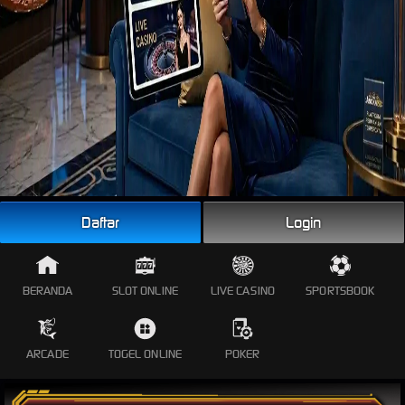
Daftar
Login
BERANDA
SLOT ONLINE
LIVE CASINO
SPORTSBOOK
ARCADE
TOGEL ONLINE
POKER